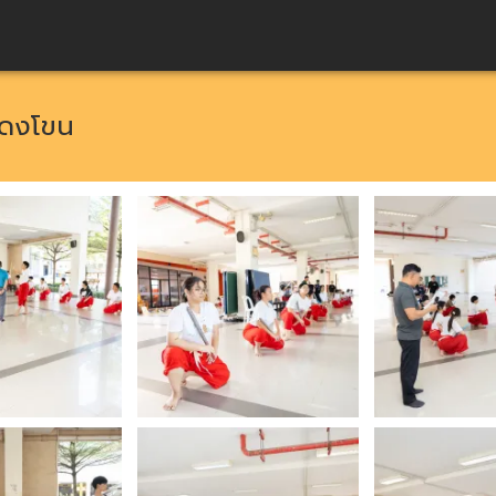
สดงโขน