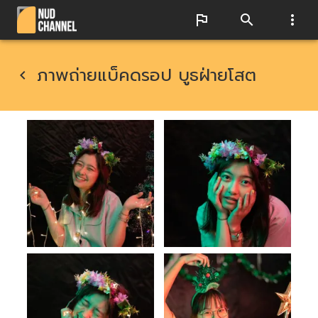
ภาพถ่ายแบ็คดรอป บูธฝ่ายโสต