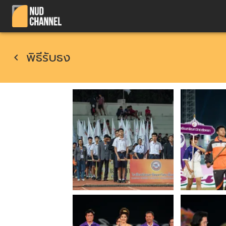
พิธีรับธง