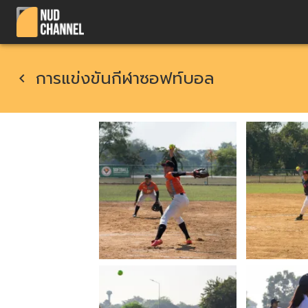
การแข่งขันกีฬาซอฟท์บอล