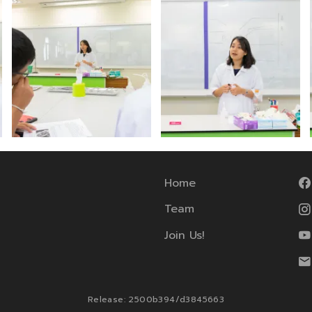
Home
Team
Join Us!
Release: 2500b394/d3845663