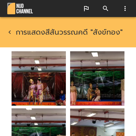
การแสดงสีสันวรรณคดี "สังข์ทอง"