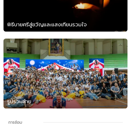
พิธีบายศรีสู่ขวัญและแสงเทียนรวมใจ
รูปรวมฝ่าย
การซ้อม