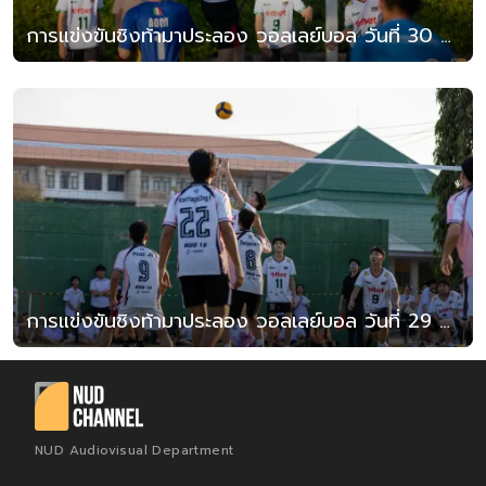
การแข่งขันชิงท้ามาประลอง วอลเลย์บอล วันที่ 30 มกราคม
การแข่งขันชิงท้ามาประลอง วอลเลย์บอล วันที่ 29 มกราคม
NUD Audiovisual Department