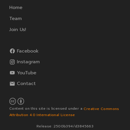
Home
Team
Join Us!
Facebook
Instagram
YouTube
Contact
Content on this site is licensed under a
Creative Commons
Attribution 4.0 International License
Release: 2500b394/d3845663