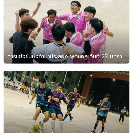
การแข่งขันชิงท้ามาประลอง ฟุตซอล วันที่ 23 มกราคม