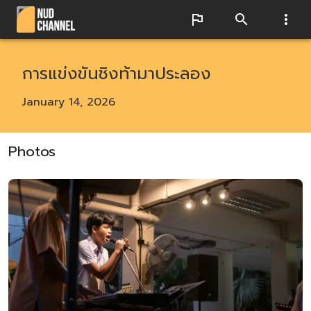
การแข่งขันชิงท้ามาประลอง
January 14, 2026
Photos