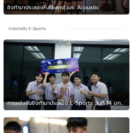
ชิงท้ามาประลองFullband และ Acoustic
การแข่งขัน E-Sports
การแข่งขันชิงท้ามาประลอง E-Sports วันที 14 มกราคม