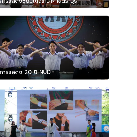
การแสดงชุดปัญจเทวาศาสตราวุธ
การแสดง 20 ปี NUD