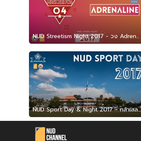
NUD Streetism Night 2017 - วง Adrenaline (สาธิต มน. 2560)
NUD Sport Day & Night 2017 - กล้าเสลาเกมส์ ครั้งที่ 12 (สาธิต มน. 2560)