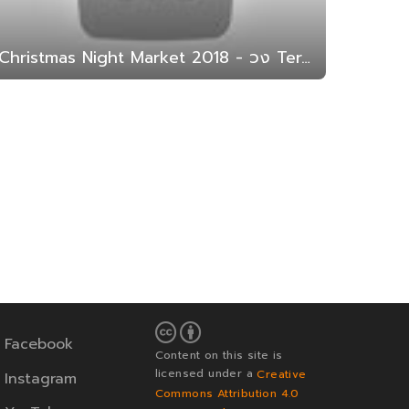
Christmas Night Market 2018 - วง Terabyte (สาธิต มน. 2561)
Facebook
Content on this site is
licensed under a
Creative
Instagram
Commons Attribution 4.0