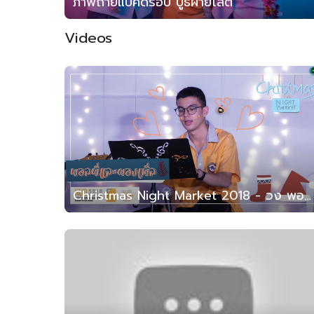
ภาพถ่ายแบ็คดรอป บูธฝ่ายโสต
Videos
Christmas Night Market 2018 - วง พอลพี่และผองเพื่อน (สาธิต มน. 2561)