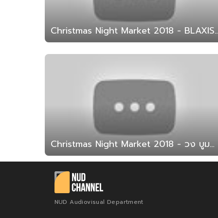
Christmas Night Market 2018 - BLAXIST cover dance
Christmas Night Market 2018 - วง บูมกิมภูริว (สาธิต มน. 2561)
NUD Audiovisual Department