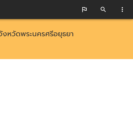
จังหวัดพระนครศรีอยุธยา